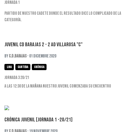
Jornada 1
Partido de nuestro cadete donde el resultado dice lo complicado de la
categoría.
Juvenil CD Barajas 2 - 2 AD Villarosa "C"
By
C.D.Barajas
01 Diciembre 2020
liga
cantera
crónica
Jornada 3 20/21
A las 12:30 de la mañana nuestro juvenil comenzaba su encuentro
Crónica Juvenil [Jornada 1 -20/21]
By
C.D.Barajas
19 Noviembre 2020