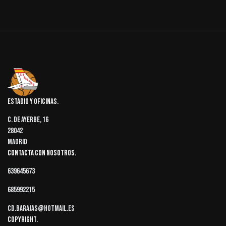
Estadio y oficinas
C. de Ayerbe, 16
28042
Madrid
Contacta con nosotros
639645673
685992215
cd.barajas@hotmail.es
Copyright