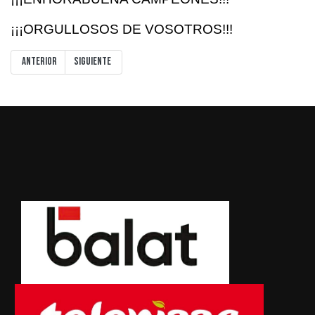
¡¡¡ORGULLOSOS DE VOSOTROS!!!
Artículo anterior: PRUEBAS DE ACCESO
Artículo siguiente: ¡¡¡ CAMPEONES !!!
Anterior
Siguiente