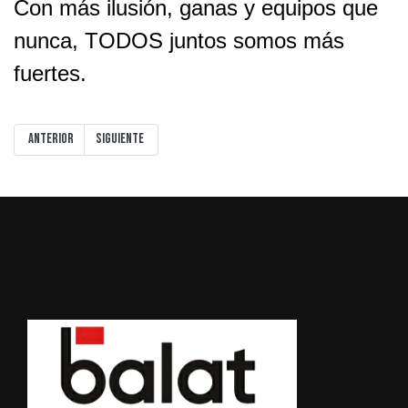
Con más ilusión, ganas y equipos que
nunca, TODOS juntos somos más
fuertes.
Artículo anterior: IMPARABLES
Artículo siguiente: INCENDIO EN LA OFICINA DEL CLUB
Anterior
Siguiente